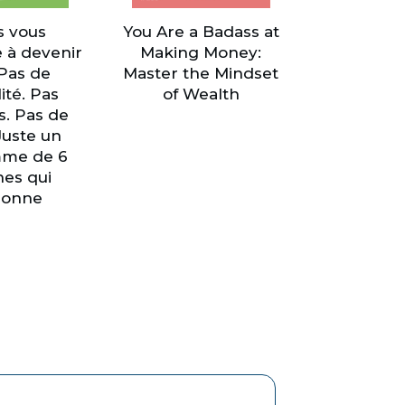
s vous
You Are a Badass at
 à devenir
Making Money:
 Pas de
Master the Mindset
ité. Pas
of Wealth
s. Pas de
Juste un
me de 6
es qui
ionne