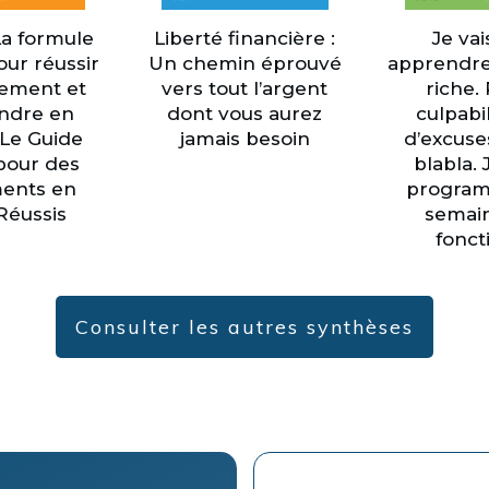
La formule
Liberté financière :
Je vai
our réussir
Un chemin éprouvé
apprendre
cement et
vers tout l’argent
riche.
endre en
dont vous aurez
culpabil
: Le Guide
jamais besoin
d’excuse
pour des
blabla. 
ents en
program
Réussis
semain
fonct
Consulter les autres synthèses