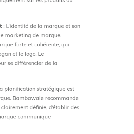
niquement sur les produits ou
t
: L’identité de la marque et son
 le marketing de marque.
rque forte et cohérente, qui
logan et le logo. Le
ur se différencier de la
a planification stratégique est
 marque. Bambawale recommande
lairement définie, d’établir des
la marque communique