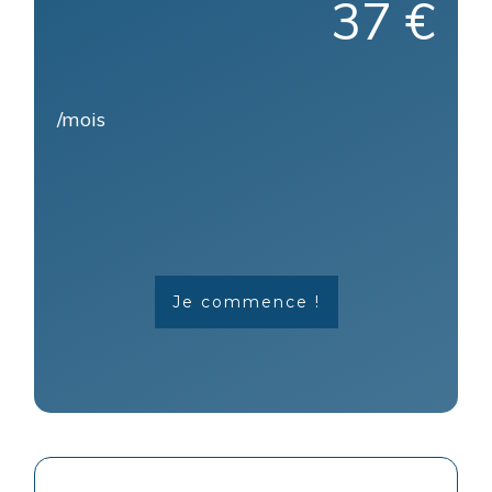
37 €
/mois
Je commence !