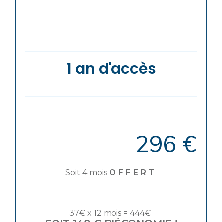
1 an d'accès
296 €
Soit 4 mois
OFFERT
37€ x 12 mois = 444€