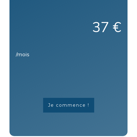
37 €
/mois
Je commence !