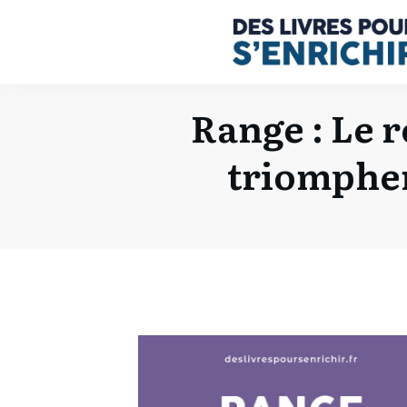
Range : Le r
triomphen