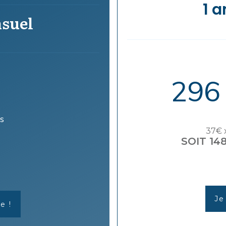
1 a
suel
296
s
37€ 
SOIT 14
Je
e !