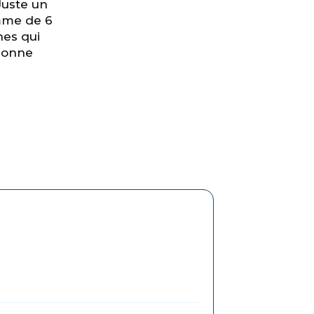
Juste un
me de 6
es qui
ionne