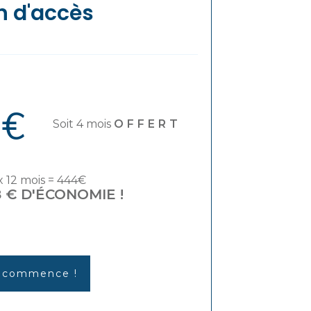
n d'accès
 €
Soit 4 mois
OFFERT
x 12 mois = 444€
8 € D'ÉCONOMIE !
 commence !