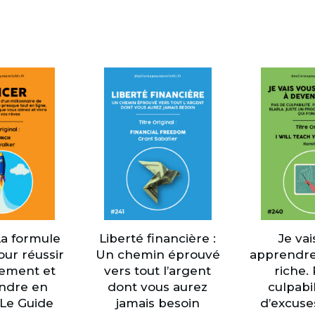
La formule
Liberté financière :
Je vai
our réussir
Un chemin éprouvé
apprendre
cement et
vers tout l’argent
riche.
endre en
dont vous aurez
culpabil
: Le Guide
jamais besoin
d’excuse