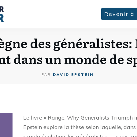
Revenir à 
ègne des généralistes:
t dans un monde de sp
DAVID EPSTEIN
PAR
Le livre « Range: Why Generalists Triumph i
Epstein explore la thèse selon laquelle, da
rapide évolution, les généralistes — ceux qu