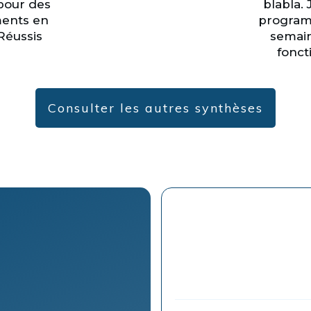
pour des
blabla. 
ents en
program
Réussis
semain
fonct
Consulter les autres synthèses