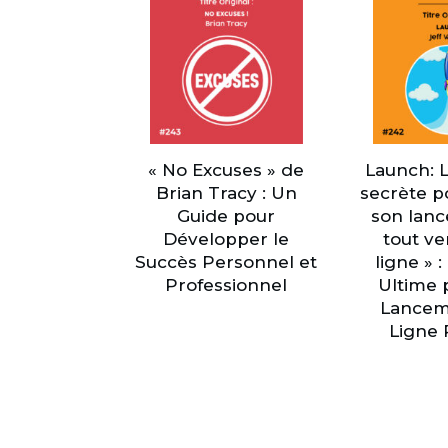
« No Excuses » de
Launch: 
Brian Tracy : Un
secrète p
Guide pour
son lan
Développer le
tout v
Succès Personnel et
ligne » 
Professionnel
Ultime 
Lancem
Ligne 