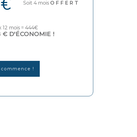
 €
Soit 4 mois
OFFERT
x 12 mois = 444€
8 € D'ÉCONOMIE !
 commence !