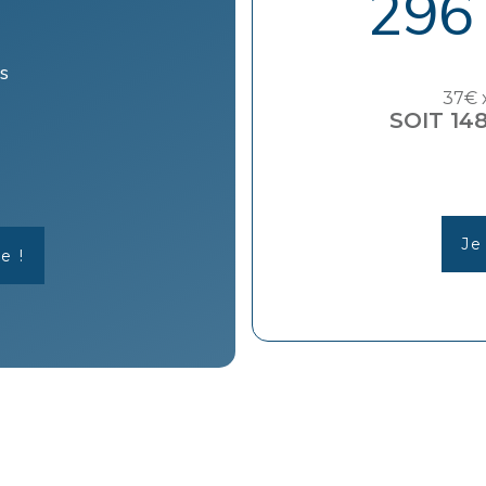
296
s
37€ 
SOIT 14
Je
e !