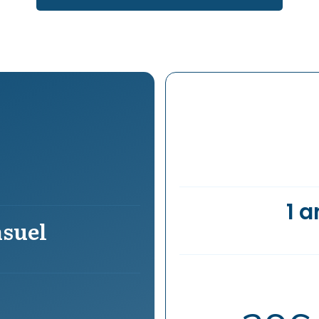
1 a
suel