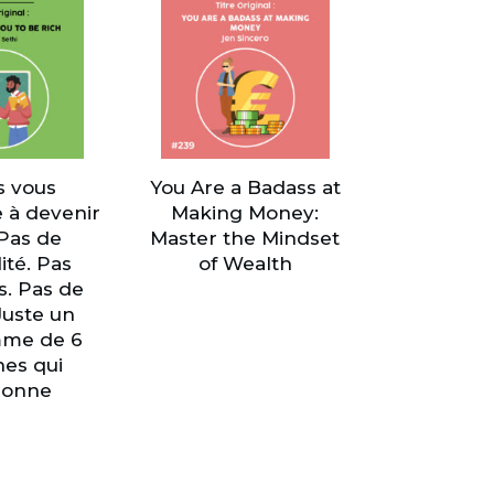
s vous
You Are a Badass at
 à devenir
Making Money:
 Pas de
Master the Mindset
ité. Pas
of Wealth
s. Pas de
Juste un
me de 6
es qui
ionne