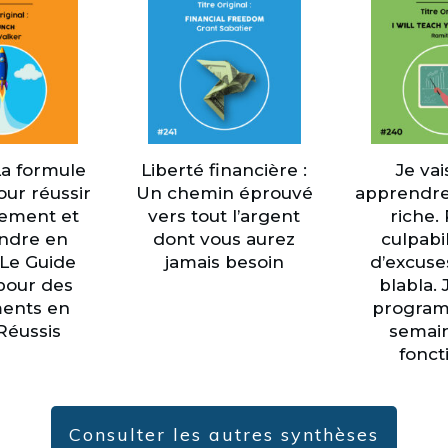
La formule
Liberté financière :
Je vai
our réussir
Un chemin éprouvé
apprendre
cement et
vers tout l’argent
riche.
endre en
dont vous aurez
culpabil
: Le Guide
jamais besoin
d’excuse
pour des
blabla. 
ents en
program
Réussis
semain
fonct
Consulter les autres synthèses