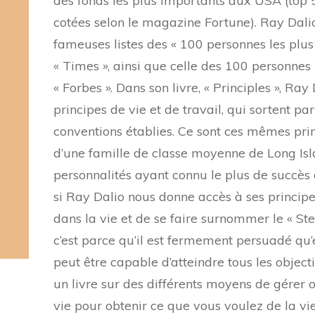
des fonds les plus importants aux USA (top 5
cotées selon le magazine Fortune). Ray Dali
fameuses listes des « 100 personnes les plus
« Times », ainsi que celle des 100 personnes 
« Forbes ». Dans son livre, « Principles », R
principes de vie et de travail, qui sortent pa
conventions établies. Ce sont ces mêmes prin
d’une famille de classe moyenne de Long Isla
personnalités ayant connu le plus de succès c
si Ray Dalio nous donne accès à ses principes
dans la vie et de se faire surnommer le « Ste
c’est parce qu’il est fermement persuadé qu’
peut être capable d’atteindre tous les objectifs
un livre sur des différents moyens de gérer ou
vie pour obtenir ce que vous voulez de la vi