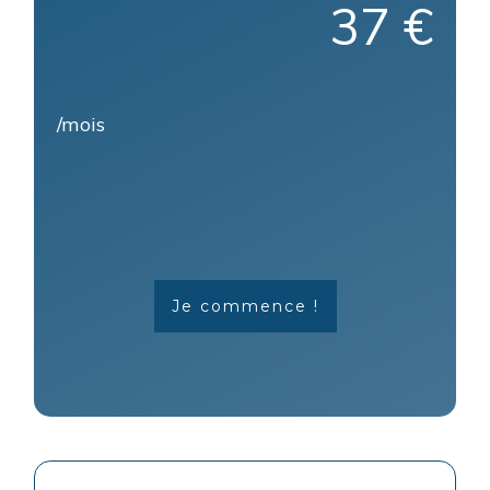
37 €
/mois
Je commence !