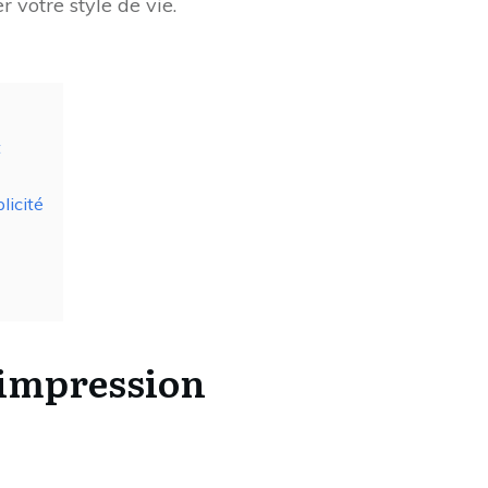
 votre style de vie.
t
licité
’impression